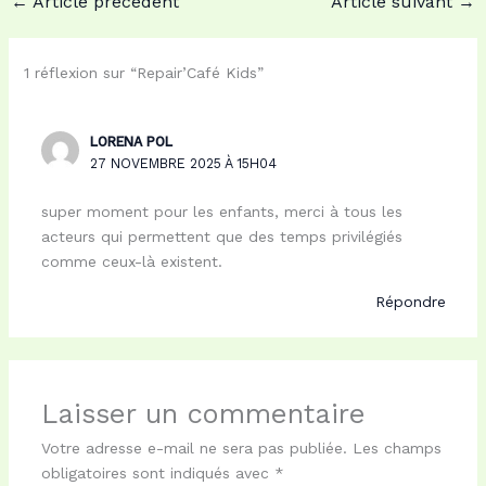
←
Article précédent
Article suivant
→
b
o
l
a
o
d
g
o
o
e
1 réflexion sur “Repair’Café Kids”
k
n
r
LORENA POL
27 NOVEMBRE 2025 À 15H04
super moment pour les enfants, merci à tous les
acteurs qui permettent que des temps privilégiés
comme ceux-là existent.
Répondre
Laisser un commentaire
Votre adresse e-mail ne sera pas publiée.
Les champs
obligatoires sont indiqués avec
*