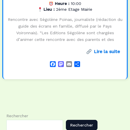
Heure :
10:00
Lieu :
2ème Etage Mairie
Rencontre avec Ségolène Poinas, journaliste (rédaction du
guide des écrans en famille, diffusé par le Pays
Voironnais). “Les Editions Ségolène sont chargées
d’animer cette rencontre avec des parents et des
Lire la suite
F
M
E
P
a
a
m
a
c
s
a
r
e
t
i
t
b
o
l
a
o
d
g
o
o
e
k
n
r
Rechercher
Rechercher