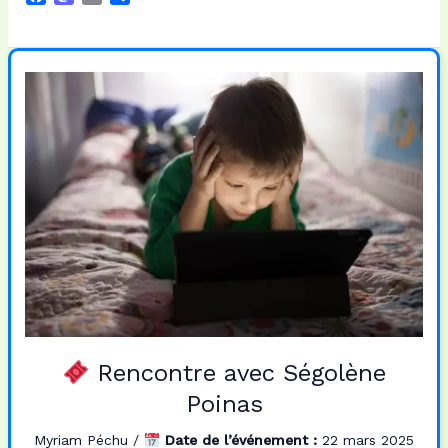
a
a
m
a
c
s
a
r
e
t
i
t
b
o
l
a
o
d
g
o
o
e
k
n
r
Rencontre avec Ségolène
Poinas
Myriam Péchu
/
Date de l’événement :
22 mars 2025