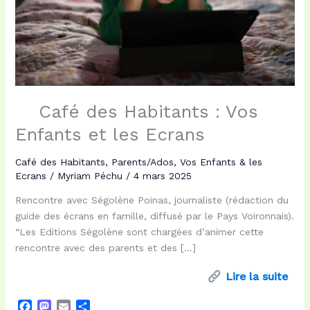
Café des Habitants : Vos
Enfants et les Ecrans
Café des Habitants
,
Parents/Ados
,
Vos Enfants & les
Ecrans
/
Myriam Péchu
/
4 mars 2025
Rencontre avec Ségolène Poinas, journaliste (rédaction du
guide des écrans en famille, diffusé par le Pays Voironnais).
“Les Editions Ségolène sont chargées d’animer cette
rencontre avec des parents et des […]
Lire la suite
F
M
E
P