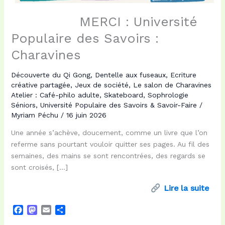
MERCI : Université
Populaire des Savoirs :
Charavines
Découverte du Qi Gong
,
Dentelle aux fuseaux
,
Ecriture
créative partagée
,
Jeux de société
,
Le salon de Charavines
Atelier : Café-philo adulte
,
Skateboard
,
Sophrologie
Séniors
,
Université Populaire des Savoirs & Savoir-Faire
/
Myriam Péchu
/
16 juin 2026
Une année s’achève, doucement, comme un livre que l’on
referme sans pourtant vouloir quitter ses pages. Au fil des
semaines, des mains se sont rencontrées, des regards se
sont croisés, […]
Lire la suite
F
M
E
P
a
a
m
a