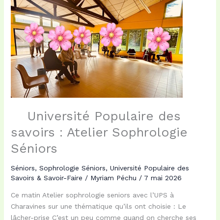
k
n
r
Université Populaire des
savoirs : Atelier Sophrologie
Séniors
Séniors
,
Sophrologie Séniors
,
Université Populaire des
Savoirs & Savoir-Faire
/
Myriam Péchu
/
7 mai 2026
Ce matin Atelier sophrologie seniors avec l’UPS à
Charavines sur une thématique qu’ils ont choisie : Le
lâcher-prise C’est un peu comme quand on cherche ses