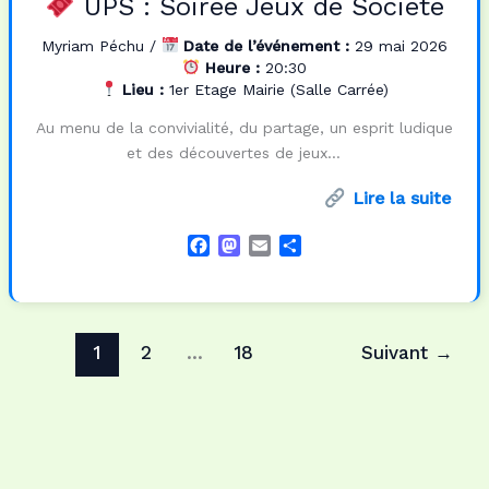
UPS : Soirée Jeux de Société
Myriam Péchu
/
Date de l’événement :
29 mai 2026
Heure :
20:30
Lieu :
1er Etage Mairie (Salle Carrée)
Au menu de la convivialité, du partage, un esprit ludique
et des découvertes de jeux…
Lire la suite
F
M
E
P
a
a
m
a
c
s
a
r
e
t
i
t
b
o
l
a
1
2
…
18
Suivant
→
o
d
g
o
o
e
k
n
r