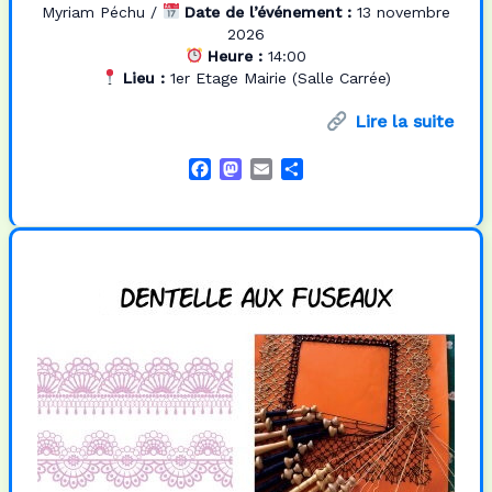
Myriam Péchu
/
Date de l’événement :
13 novembre
2026
Heure :
14:00
Lieu :
1er Etage Mairie (Salle Carrée)
Lire la suite
F
M
E
P
a
a
m
a
c
s
a
r
e
t
i
t
b
o
l
a
o
d
g
o
o
e
k
n
r