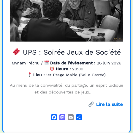
UPS : Soirée Jeux de Société
Myriam Péchu
/
Date de l’événement :
26 juin 2026
Heure :
20:30
Lieu :
1er Etage Mairie (Salle Carrée)
Au menu de la convivialité, du partage, un esprit ludique
et des découvertes de jeux…
Lire la suite
F
M
E
P
a
a
m
a
c
s
a
r