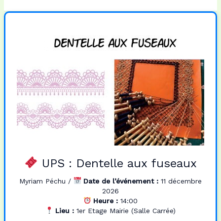
c
s
a
r
e
t
i
t
b
o
l
a
o
d
g
o
o
e
k
n
r
UPS : Dentelle aux fuseaux
Myriam Péchu
/
Date de l’événement :
11 décembre
2026
Heure :
14:00
Lieu :
1er Etage Mairie (Salle Carrée)