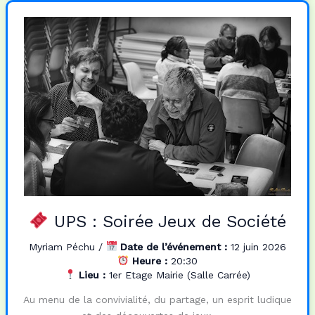
e
t
i
t
b
o
l
a
o
d
g
o
o
e
k
n
r
UPS : Soirée Jeux de Société
Myriam Péchu
/
Date de l’événement :
12 juin 2026
Heure :
20:30
Lieu :
1er Etage Mairie (Salle Carrée)
Au menu de la convivialité, du partage, un esprit ludique