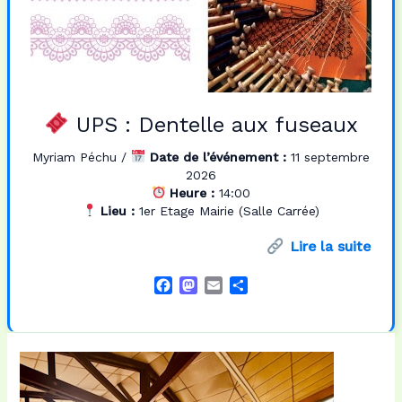
UPS : Dentelle aux fuseaux
Myriam Péchu
/
Date de l’événement :
11 septembre
2026
Heure :
14:00
Lieu :
1er Etage Mairie (Salle Carrée)
Lire la suite
F
M
E
P
a
a
m
a
c
s
a
r
e
t
i
t
b
o
l
a
o
d
g
o
o
e