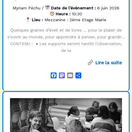
Myriam Péchu
/
Date de l’événement :
6 juin 2026
Heure :
10:30
Lieu :
Mezzanine : 2ème Etage Mairie
Quelques graines d’éveil et de livres … pour le plaisir de
s’ouvrir au monde, pour apprendre à penser, pour grandir…
CONTENU : ● Les supports seront tantôt l’observation,
de la
Lire la suite
F
M
E
P
a
a
m
a
c
s
a
r
e
t
i
t
b
o
l
a
o
d
g
o
o
e
k
n
r