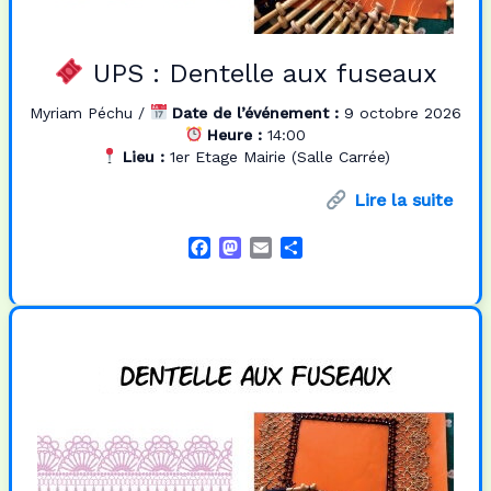
UPS : Dentelle aux fuseaux
Myriam Péchu
/
Date de l’événement :
9 octobre 2026
Heure :
14:00
Lieu :
1er Etage Mairie (Salle Carrée)
Lire la suite
F
M
E
P
a
a
m
a
c
s
a
r
e
t
i
t
b
o
l
a
o
d
g
o
o
e
k
n
r