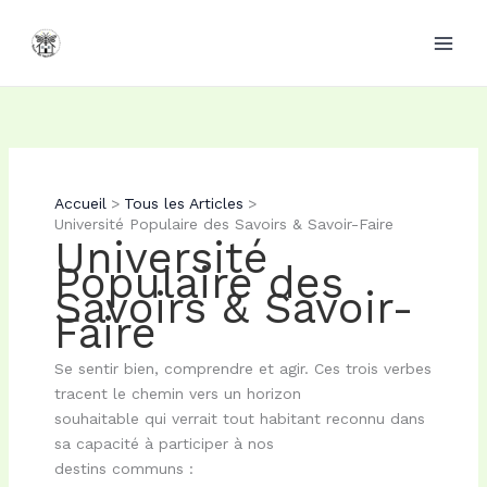
Aller
au
contenu
Accueil
Tous les Articles
Université Populaire des Savoirs & Savoir-Faire
Université
Populaire des
Savoirs & Savoir-
Faire
Se sentir bien, comprendre et agir. Ces trois verbes
tracent le chemin vers un horizon
souhaitable qui verrait tout habitant reconnu dans
sa capacité à participer à nos
destins communs :