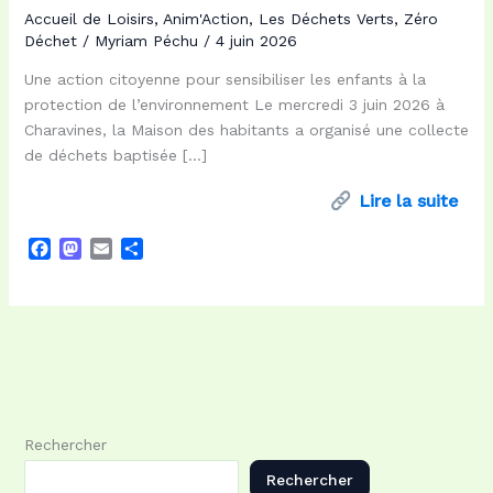
Accueil de Loisirs
,
Anim'Action
,
Les Déchets Verts
,
Zéro
Déchet
/
Myriam Péchu
/
4 juin 2026
Une action citoyenne pour sensibiliser les enfants à la
protection de l’environnement Le mercredi 3 juin 2026 à
Charavines, la Maison des habitants a organisé une collecte
de déchets baptisée […]
Lire la suite
F
M
E
P
a
a
m
a
c
s
a
r
e
t
i
t
b
o
l
a
o
d
g
o
o
e
k
n
r
Rechercher
Rechercher