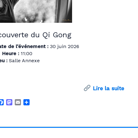
couverte du Qi Gong
te de l’événement :
30 juin 2026
Heure :
11:00
eu :
Salle Annexe
Lire la suite
F
M
E
P
a
a
m
a
c
s
a
r
e
t
i
t
b
o
l
a
o
d
g