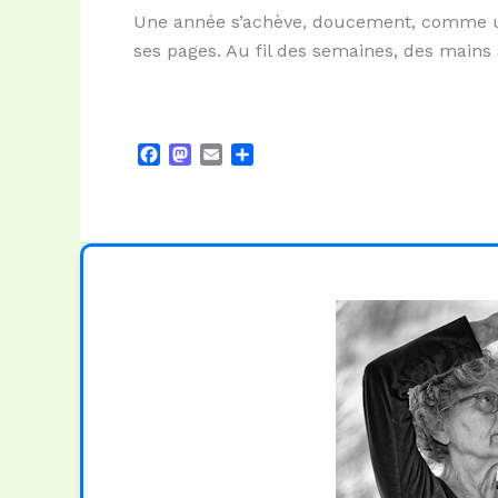
Une année s’achève, doucement, comme un 
ses pages. Au fil des semaines, des mains 
F
M
E
P
a
a
m
a
c
s
a
r
e
t
i
t
b
o
l
a
o
d
g
o
o
e
k
n
r