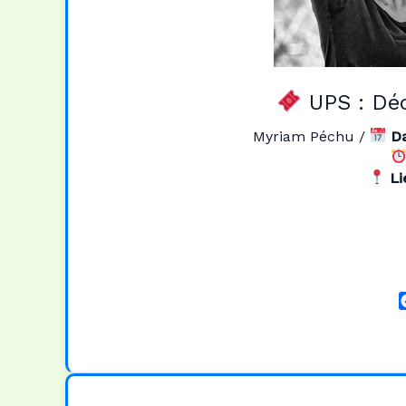
UPS : Dé
Myriam Péchu
/
Da
Li