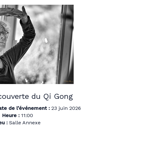
o
o
e
k
n
r
couverte du Qi Gong
ate de l’événement :
23 juin 2026
Heure :
11:00
eu :
Salle Annexe