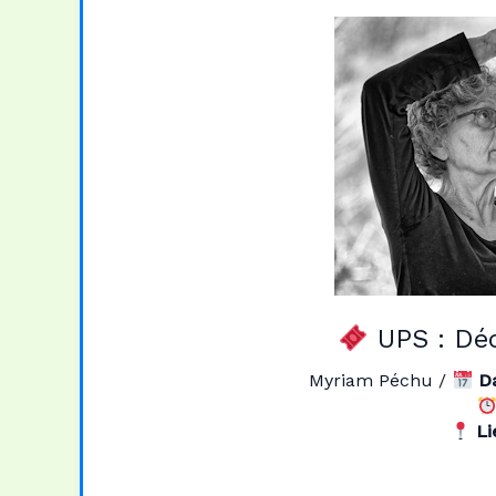
UPS : Dé
Myriam Péchu
/
D
Li