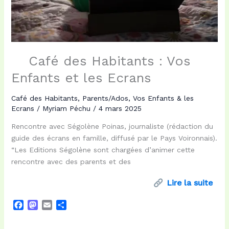
Café des Habitants : Vos
Enfants et les Ecrans
Café des Habitants
,
Parents/Ados
,
Vos Enfants & les
Ecrans
/
Myriam Péchu
/
4 mars 2025
Rencontre avec Ségolène Poinas, journaliste (rédaction du
guide des écrans en famille, diffusé par le Pays Voironnais).
“Les Editions Ségolène sont chargées d’animer cette
rencontre avec des parents et des
Lire la suite
F
M
E
P
a
a
m
a
c
s
a
r