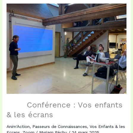
Conférence : Vos enfants
& les écrans
Anim'Action
,
Passeurs de Connaissances
,
Vos Enfants & les
Ecrans
,
Zoom
/
Myriam Péchu
/
24 mars 2025