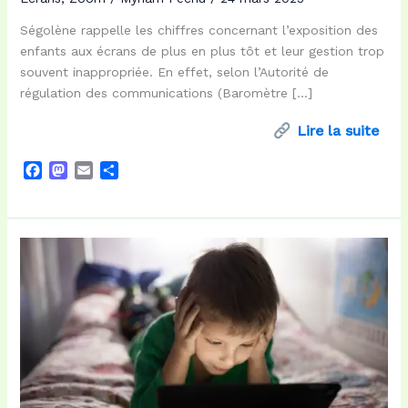
Ségolène rappelle les chiffres concernant l’exposition des
enfants aux écrans de plus en plus tôt et leur gestion trop
souvent inappropriée. En effet, selon l’Autorité de
régulation des communications (Baromètre […]
Lire la suite
F
M
E
P
a
a
m
a
c
s
a
r
e
t
i
t
b
o
l
a
o
d
g
o
o
e
k
n
r