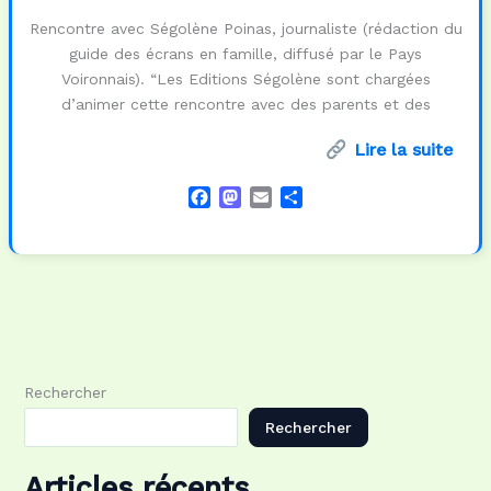
Rencontre avec Ségolène Poinas, journaliste (rédaction du
guide des écrans en famille, diffusé par le Pays
Voironnais). “Les Editions Ségolène sont chargées
d’animer cette rencontre avec des parents et des
Lire la suite
F
M
E
P
a
a
m
a
c
s
a
r
e
t
i
t
b
o
l
a
o
d
g
o
o
e
k
n
r
Rechercher
Rechercher
Articles récents