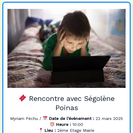
e
t
i
t
b
o
l
a
o
d
g
o
o
e
k
n
r
Rencontre avec Ségolène
Poinas
Myriam Péchu
/
Date de l’événement :
22 mars 2025
Heure :
10:00
Lieu :
2ème Etage Mairie