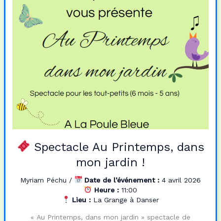
o
o
e
k
n
r
Spectacle Au Printemps, dans
mon jardin !
Myriam Péchu
/
Date de l’événement :
4 avril 2026
Heure :
11:00
Lieu :
La Grange à Danser
« Au Printemps, dans mon jardin » spectacle de