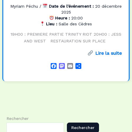
Myriam Péchu
/
Date de l’événement :
20 décembre
2025
Heure :
20:00
Lieu :
Salle des Cèdres
19H00 : PREMIERE PARTIE TRINITY RIOT 20H00 : JESS
AND WEST RESTAURATION SUR PLACE
Lire la suite
F
M
E
P
a
a
m
a
c
s
a
r
e
t
i
t
b
o
l
a
o
d
g
o
o
e
k
n
r
Rechercher
Rechercher