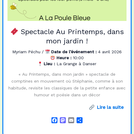
Spectacle Au Printemps, dans
mon jardin !
Myriam Péchu
/
Date de l’événement :
4 avril 2026
Heure :
10:00
Lieu :
La Grange à Danser
« Au Printemps, dans mon jardin » spectacle de
comptines en mouvement où Stéphanie, comme à son
habitude, revisite les classiques de la petite enfance avec
humour et poésie dans un décor
Lire la suite
F
M
E
P
a
a
m
a
c
s
a
r