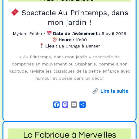
Spectacle Au Printemps, dans
mon jardin !
Myriam Péchu
/
Date de l’événement :
5 avril 2026
Heure :
10:00
Lieu :
La Grange à Danser
« Au Printemps, dans mon jardin » spectacle de
comptines en mouvement où Stéphanie, comme à son
habitude, revisite les classiques de la petite enfance avec
humour et poésie dans un décor
Lire la suite
F
M
E
P
a
a
m
a
c
s
a
r
e
t
i
t
b
o
l
a
o
d
g