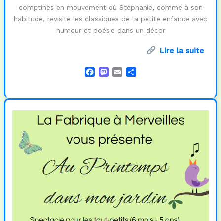
comptines en mouvement où Stéphanie, comme à son
habitude, revisite les classiques de la petite enfance avec
humour et poésie dans un décor
Lire la suite
F
M
E
P
a
a
m
a
c
s
a
r
e
t
i
t
b
o
l
a
o
d
g
o
o
e
k
n
r