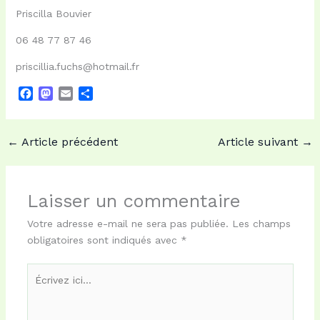
Priscilla Bouvier
06 48 77 87 46
priscillia.fuchs@hotmail.fr
F
M
E
P
a
a
m
a
c
s
a
r
e
t
i
t
←
Article précédent
Article suivant
→
b
o
l
a
o
d
g
o
o
e
k
n
r
Laisser un commentaire
Votre adresse e-mail ne sera pas publiée.
Les champs
obligatoires sont indiqués avec
*
Écrivez
ici…