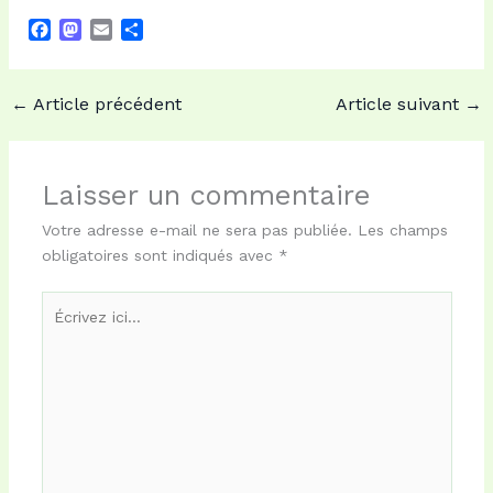
F
M
E
P
a
a
m
a
c
s
a
r
e
t
i
t
←
Article précédent
Article suivant
→
b
o
l
a
o
d
g
o
o
e
k
n
r
Laisser un commentaire
Votre adresse e-mail ne sera pas publiée.
Les champs
obligatoires sont indiqués avec
*
Écrivez
ici…