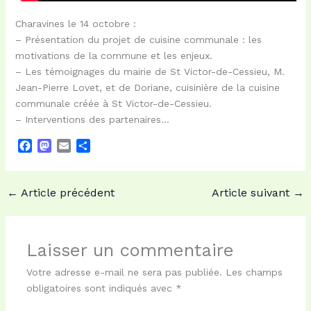
Charavines le 14 octobre :
– Présentation du projet de cuisine communale : les
motivations de la commune et les enjeux.
– Les témoignages du mairie de St Victor-de-Cessieu, M.
Jean-Pierre Lovet, et de Doriane, cuisinière de la cuisine
communale créée à St Victor-de-Cessieu.
– Interventions des partenaires…
F
M
E
P
a
a
m
a
c
s
a
r
e
t
i
t
←
Article précédent
Article suivant
→
b
o
l
a
o
d
g
o
o
e
k
n
r
Laisser un commentaire
Votre adresse e-mail ne sera pas publiée.
Les champs
obligatoires sont indiqués avec
*