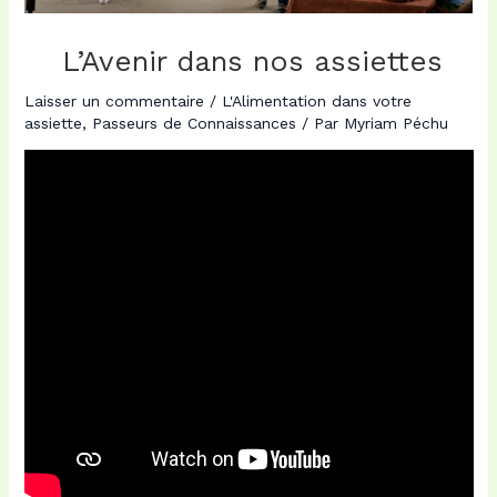
L’Avenir dans nos assiettes
Laisser un commentaire
/
L'Alimentation dans votre
assiette
,
Passeurs de Connaissances
/ Par
Myriam Péchu