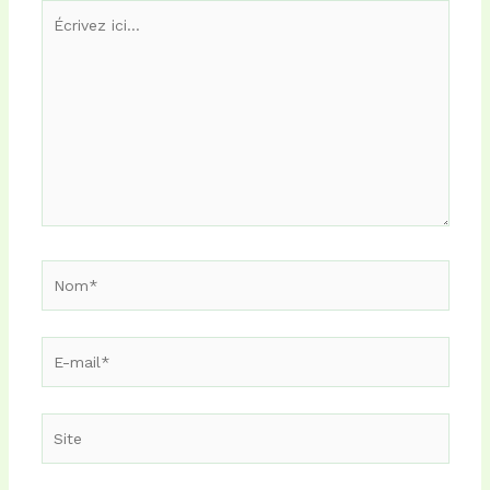
Écrivez
ici…
Nom*
E-
mail*
Site