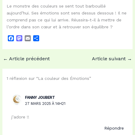
Le monstre des couleurs se sent tout barbouillé
aujourd’hui. Ses émotions sont sens dessus dessous ! Il ne
comprend pas ce qui lui arrive. Réussira-t-il à mettre de
l’ordre dans son cœur et à retrouver son équilibre ?
F
M
E
P
a
a
m
a
c
s
a
r
e
t
i
t
←
Article précédent
Article suivant
→
b
o
l
a
o
d
g
o
o
e
1 réflexion sur “La couleur des Émotions”
k
n
r
FANNY JOUBERT
27 MARS 2025 À 14H21
j’adore !!
Répondre