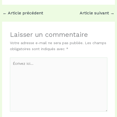
a
a
m
a
c
s
a
r
e
t
i
t
←
Article précédent
Article suivant
→
b
o
l
a
o
d
g
o
o
e
k
n
r
Laisser un commentaire
Votre adresse e-mail ne sera pas publiée.
Les champs
obligatoires sont indiqués avec
*
Écrivez
ici…