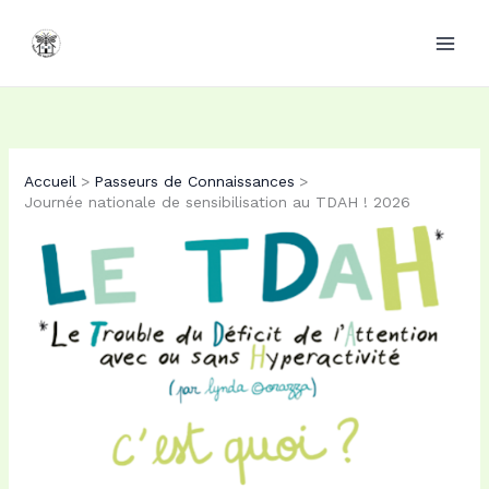
Aller
Aller
Aller
au
au
au
contenu
contenu
contenu
PDF
PDF
Accueil
Passeurs de Connaissances
Journée nationale de sensibilisation au TDAH ! 2026