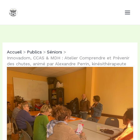
Aller
Aller
Aller
au
au
au
contenu
contenu
contenu
PDF
PDF
Accueil
Publics
Séniors
Innovadom, CCAS & MDH : Atelier Comprendre et Prévenir
des chutes, animé par Alexandre Perrin, kinésithérapeute