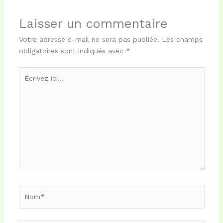
o
o
e
k
n
r
Laisser un commentaire
Votre adresse e-mail ne sera pas publiée.
Les champs
obligatoires sont indiqués avec
*
Écrivez
ici…
Nom*