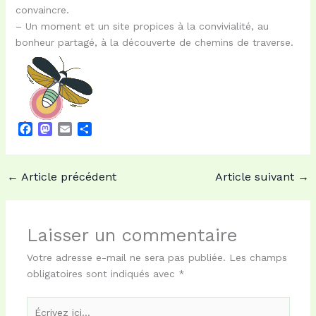
convaincre.
– Un moment et un site propices à la convivialité, au
bonheur partagé, à la découverte de chemins de traverse.
F
M
E
P
a
a
m
a
c
s
a
r
e
t
i
t
←
Article précédent
Article suivant
→
b
o
l
a
o
d
g
o
o
e
k
n
r
Laisser un commentaire
Votre adresse e-mail ne sera pas publiée.
Les champs
obligatoires sont indiqués avec
*
Écrivez