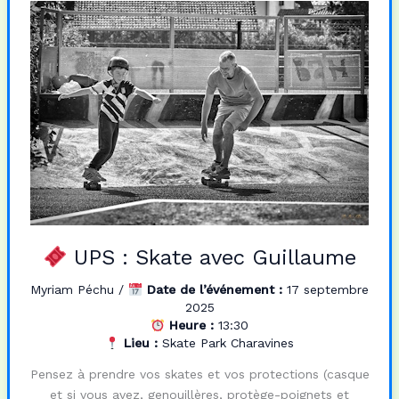
b
o
l
a
o
d
g
o
o
e
k
n
r
UPS : Skate avec Guillaume
Myriam Péchu
/
Date de l’événement :
17 septembre
2025
Heure :
13:30
Lieu :
Skate Park Charavines
Pensez à prendre vos skates et vos protections (casque
et si vous avez, genouillères, protège-poignets et