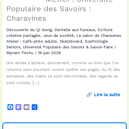
Populaire des Savoirs :
Charavines
Découverte du Qi Gong
,
Dentelle aux fuseaux
,
Ecriture
créative partagée
,
Jeux de société
,
Le salon de Charavines
Atelier : Café-philo adulte
,
Skateboard
,
Sophrologie
Séniors
,
Université Populaire des Savoirs & Savoir-Faire
/
Myriam Péchu
/
16 juin 2026
Une année s’achève, doucement, comme un livre que l’on
referme sans pourtant vouloir quitter ses pages. Au fil des
semaines, des mains se sont rencontrées, des regards se
sont croisés, […]
Lire la suite
F
M
E
P
a
a
m
a
c
s
a
r
e
t
i
t