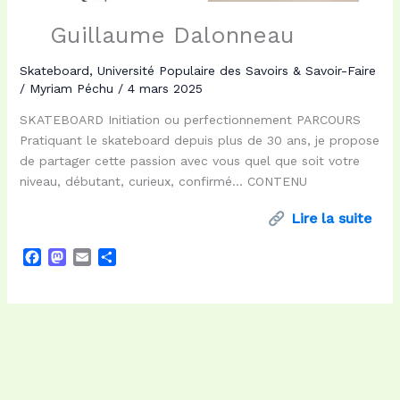
Guillaume Dalonneau
Skateboard
,
Université Populaire des Savoirs & Savoir-Faire
/
Myriam Péchu
/
4 mars 2025
SKATEBOARD Initiation ou perfectionnement PARCOURS
Pratiquant le skateboard depuis plus de 30 ans, je propose
de partager cette passion avec vous quel que soit votre
niveau, débutant, curieux, confirmé… CONTENU
Lire la suite
F
M
E
P
a
a
m
a
c
s
a
r
e
t
i
t
b
o
l
a
o
d
g
o
o
e
k
n
r