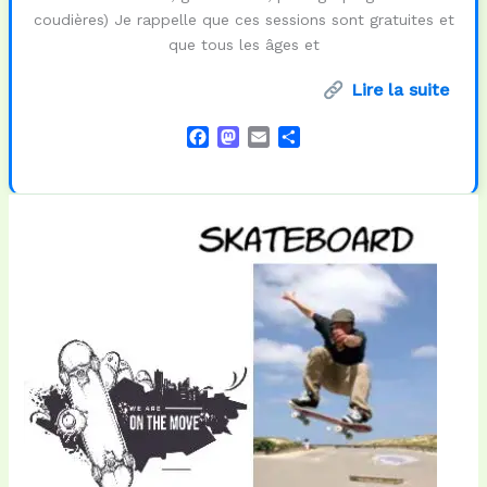
coudières) Je rappelle que ces sessions sont gratuites et
que tous les âges et
Lire la suite
F
M
E
P
a
a
m
a
c
s
a
r
e
t
i
t
b
o
l
a
o
d
g
o
o
e
k
n
r