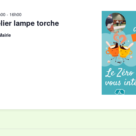
h00
-
16h00
lier lampe torche
airie