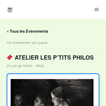
Aller
au
contenu
« Tous les Évènements
Cet évènement est passé.
ATELIER LES P’TITS PHILOS
20 juin @ 10h30
-
11h30